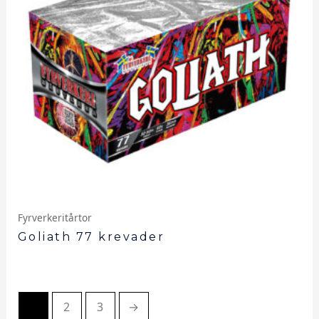
Fyrverkeritårtor
Goliath 77 krevader
1
2
3
→