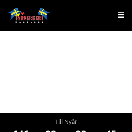
Fyrverkerier för alla
tillfällen
PRODUKTER
LADDA NER FLYGBLAD
Till Nyår