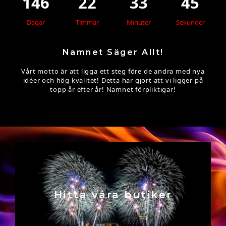
146
22
33
44
Dagar
Timmar
Minuter
Sekunder
Namnet Säger Allt!
Vårt motto är att ligga ett steg före de andra med nya
idéer och hög kvalitet! Detta har gjort att vi ligger på
topp år efter år! Namnet förpliktigar!
Hitta våra butiker