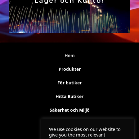
Lager och Kontor
Hem
Produkter
För butiker
Hitta Butiker
Säkerhet och Miljö
Kontakt
We use cookies on our website to
give you the most relevant
Utbildning