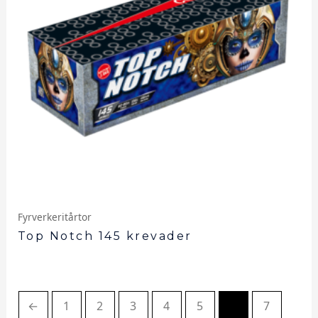
Fyrverkeritårtor
Top Notch 145 krevader
←
1
2
3
4
5
6
7