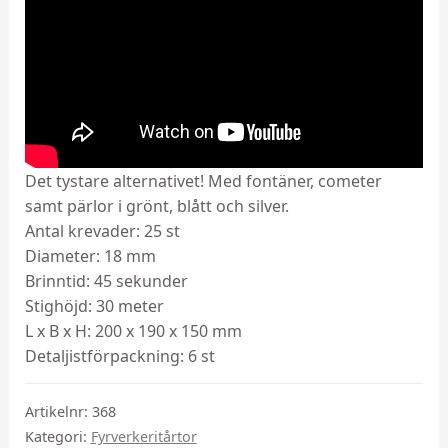
Det tystare alternativet! Med fontäner, cometer
samt pärlor i grönt, blått och silver.
Antal krevader: 25 st
Diameter: 18 mm
Brinntid: 45 sekunder
Stighöjd: 30 meter
L x B x H: 200 x 190 x 150 mm
Detaljistförpackning: 6 st
Artikelnr:
368
Kategori:
Fyrverkeritårtor