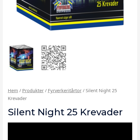
Hem
/
Produkter
/
Fyrverkeritårtor
/ Silent Night 25
Krevader
Silent Night 25 Krevader