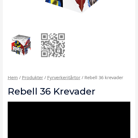
Hem
/
Produkter
/
Fyrverkeritårtor
/ Rebell 36 krevader
Rebell 36 Krevader